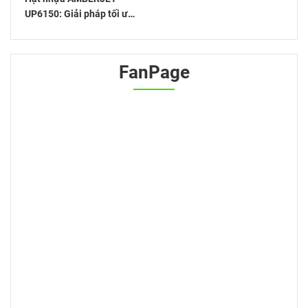
UP6150: Giải pháp tối ưu
cho xử lý nước
FanPage