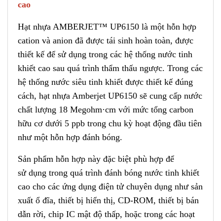
cao
Hạt nhựa AMBERJET™ UP6150 là một hỗn hợp
cation và anion đã được tái sinh hoàn toàn, được
thiết kế để sử dụng trong các hệ thống nước tinh
khiết cao sau quá trì
n
h thẩm thấu ngược. Trong các
hệ thống nước siêu tinh khiết được thiết kế đúng
cách, hạt nhựa Amberjet UP6150
s
ẽ cung cấp nước
chất lượng 18 Megohm·cm với mức tổng carbon
hữu cơ dưới 5 ppb trong chu kỳ hoạt động đầu tiên
như một hỗn hợp đánh bóng.
Sản phẩm hỗn hợp này đặc biệt phù hợp để
sử
d
ụng trong quá trình đánh bóng nước tinh khiết
cao cho các ứng dụng điện tử chuyên dụng như sản
xuất ổ đĩa, thiết bị hiển thị, CD-ROM, thiết bị bán
dẫn rời, chip IC mật độ thấp, hoặc trong các hoạt