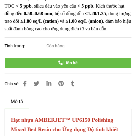
TOC
< 5 ppb
, silica đầu vào yêu cầu
< 5 ppb
. Kích thước hạt
đồng đều
0.58–0.68 mm
, hệ số đồng đều
≤1.20/1.25
, dung lượng
trao đổi
≥1.80 eq/L (cation)
và
≥1.00 eq/L (anion)
, đảm bảo hiệu
suất đánh bóng cao cho ứng dụng điện tử và bán dẫn.
Tình trạng:
Còn hàng
Liên hệ
Chia sẻ:
Mô tả
Hạt nhựa AMBERJET™ UP6150 Polishing
Mixed Bed Resin cho Ứng dụng Độ tinh khiết