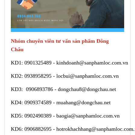
Nhóm chuyên viên tư vấn sản phẩm Đông
Châu
KD1:
0901325489
-
kinhdoanh@sanphamloc.com.vn
KD2:
0938958295
-
locbui@sanphamloc.com.vn
KD3:
0906893786
-
dongchau8@dongchau.net
KD4:
0909374589
-
muahang@dongchau.net
KD5:
0902490389
-
baogia@sanphamloc.com.vn
KD6:
0906882695
-
hotrokhachhang@sanphamloc.com