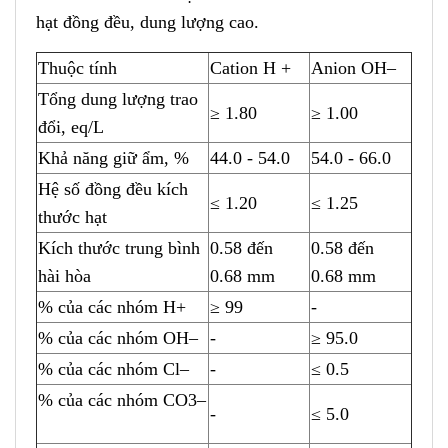
hạt đồng đều, dung lượng cao.
Thuộc tính
Cation H +
Anion OH–
Tổng dung lượng trao
≥ 1
.
80
≥ 1.00
đổi, eq/L
Khả năng giữ ẩm, %
44.0 - 54.0
54.0 - 66.0
Hệ số đồng đều kích
≤ 1.
2
0
≤ 1
.
25
thước hạt
Kích thước trung bình
0.58 đến
0.58 đến
hài hòa
0.68 mm
0
.
68 mm
% của các nhóm H+
≥ 99
-
% của các nhóm OH–
-
≥ 95.0
% của các nhóm Cl–
-
≤
0
.5
% của các
n
hóm CO3–
-
≤ 5.0