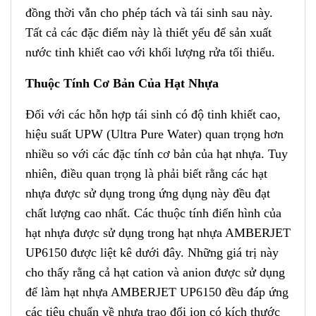
đồng thời vẫn cho phép tách và tái sinh sau này
.
Tất cả các đặc điểm này
l
à thiết yếu để sản xuất
nước tinh khiết cao với khối lượng rửa tối thiểu.
Thuộc Tính Cơ Bản Của Hạt Nhựa
Đối với các hỗn hợp tái sinh có độ tinh khiết cao,
hiệu suất UPW (Ultra Pure Water) quan trọng hơn
nhiều so với các đặc tính cơ bản của hạt nhựa. Tuy
nhiên, điều quan trọng là phải biết rằng
c
ác hạt
nhựa được sử dụng trong ứng dụng này đều đạt
chất lượng cao nhất
.
Các thuộc tính điển hình của
hạt nhựa được sử dụng trong hạt nhựa AMBERJET
UP6150 được liệt kê dưới đây. Những giá trị này
cho thấy rằng cả hạt cation và anion được sử dụng
để làm hạt nhựa AMBERJET UP6150
đ
ều đáp ứng
các tiêu chuẩn về nhựa trao đổi ion có kích th
ư
ớc