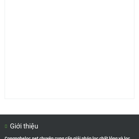
Giới thiệu
Congngheloc.net chuyên cung cấp giải pháp lọc chất lỏng và lọc