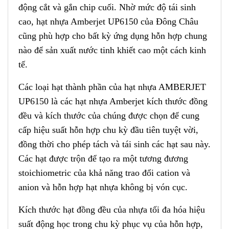
động cắt và gắn chip cuối
.
Nhờ mức độ tái sinh
cao
,
hạt nhựa Amberjet UP6150 của Đông Châu
cũng phù hợp c
h
o bất kỳ ứng dụng hỗn hợp chung
nào để sản xuất nước tinh khiết cao một cách kinh
tế.
Các loại hạt thành phần c
ủ
a hạt nhựa AMBERJET
UP6150 là các hạt nhựa Amberjet kí
c
h thước đồng
đều và kích thước của chúng được chọn để cung
cấp hiệu suất hỗn hợp chu kỳ đầu tiên tuyệt vời,
đồng thời cho phép tách và tái sinh các hạt sau này
.
Các hạt được trộn để tạo ra m
ộ
t tương đương
stoichiometric của khả năng trao đổi cation và
anion và
h
ỗn hợp hạt nhựa không bị vón cục.
Kích thước hạt đồng đều của nhựa tối đa hóa hiệu
suất động học trong chu kỳ phục vụ của hỗn hợp,