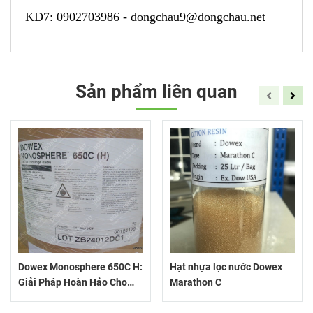
KD7:
0902703986
-
dongchau9@dongchau.net
Sản phẩm liên quan
Dowex Monosphere 650C H:
Hạt nhựa lọc nước Dowex
Giải Pháp Hoàn Hảo Cho
Marathon C
Khử Khoáng Và Làm Sạch