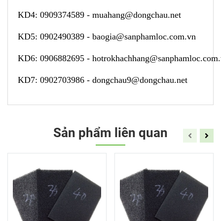
KD4:
0909374589
-
muahang@dongchau.net
KD5:
0902490389
-
baogia@sanphamloc.com.vn
KD6:
0906882695
-
hotrokhachhang@sanphamloc.com
KD7:
0902703986
-
dongchau9@dongchau.net
Sản phẩm liên quan