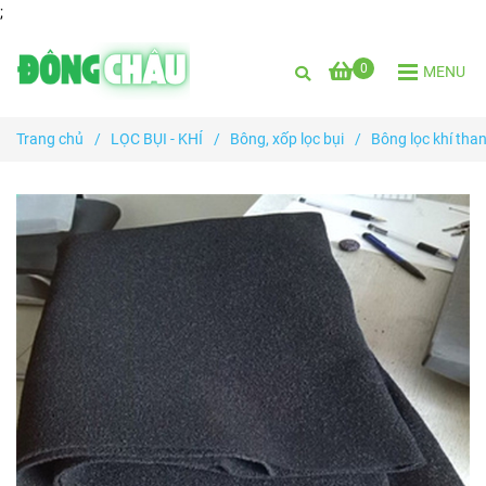
;
0
MENU
Trang chủ
/
LỌC BỤI - KHÍ
/
Bông, xốp lọc bụi
/
Bông lọc khí tha