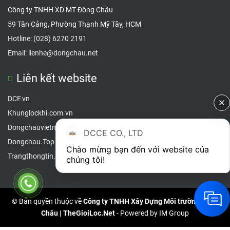
Công ty TNHH XD MT Đông Châu
59 Tân Cảng, Phường Thạnh Mỹ Tây, HCM
Hotline:
(028) 6270 2191
Email:
lienhe@dongchau.net
Liên kết website
DCF.vn
Khunglockhi.com.vn
Dongchauvietnam.com
DCCE CO., LTD
Dongc
hau.Top
Chào mừng bạn đến với website của 
Trangthongtin.info
chúng tôi!
© Bản quyền thuộc về
Công ty TNHH Xây Dựng Môi trường Đông
Châu | TheGioiLoc.Net
- Powered by
IM Group