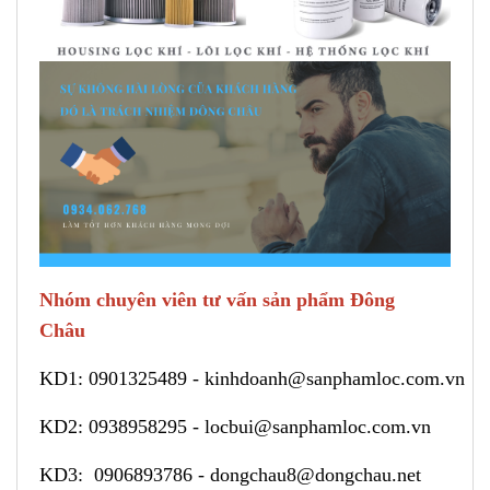
Nhóm chuyên viên tư vấn sản phẩm Đông
Châu
KD1:
0901325489
-
kinhdoanh@sanphamloc.com.vn
KD2:
0938958295
-
locbui@sanphamloc.com.vn
KD3:
0906893786
-
dongchau8@dongchau.net