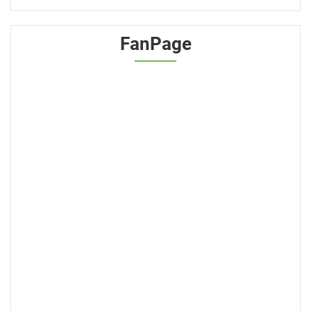
cho xử lý nước
FanPage