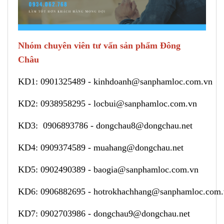
Nhóm chuyên viên tư vấn sản phẩm Đông
Châu
KD1:
0901325489
-
kinhdoanh@sanphamloc.com.vn
KD2:
0938958295
-
locbui@sanphamloc.com.vn
KD3:
0906893786
-
dongchau8@dongchau.net
KD4:
0909374589
-
muahang@dongchau.net
KD5:
0902490389
-
baogia@sanphamloc.com.vn
KD6:
0906882695
-
hotrokhachhang@sanphamloc.com
KD7:
0902703986
-
dongchau9@dongchau.net