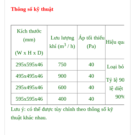
Thông số kỹ thuật
Kích thước
Lưu lượng
Áp tối thiểu
(mm)
Hiệu quả (%
3
khí (m
/ h)
(Pa)
(W x H x D)
295x595x46
750
40
Loại bỏ mùi
495x495x46
900
40
Tỷ lệ 90% tỷ
295x495x46
600
40
lệ diệt khí
90%
595x595x46
400
40
Lưu ý: có thể được tùy chỉnh theo thông số kỹ
thuật khác nhau.