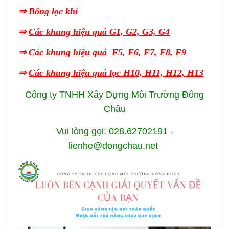
⇒
Bông lọc khí
⇒
Các khung hiệu quả G1, G2, G3, G4
⇒
Các khung hiệu quả F5, F6, F7, F8, F9
⇒
Các khung hiệu quả lọc H10, H11, H12, H13
Công ty TNHH Xây Dựng Môi Trường Đông
Châu
Vui lòng gọi: 028.62702191 -
lienhe@dongchau.net