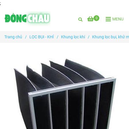
;
0
MENU
Trang chủ
/
LỌC BỤI - KHÍ
/
Khung lọc khí
/
Khung lọc bụi, khử m