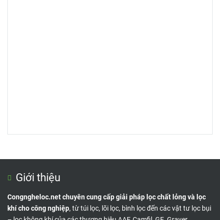
Giới thiệu
Congngheloc.net chuyên cung cấp giải pháp lọc chất lỏng và lọc
khí cho công nghiệp
, từ túi lọc, lõi lọc, bình lọc đến các vật tư lọc bụi
– lọc không khí của các thương hiệu AAF, Camfil, GE, Graver,