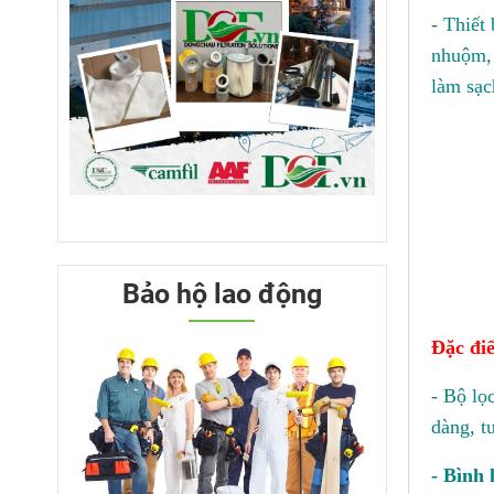
- Thiết
nhuộm, 
làm sạc
Bảo hộ lao động
Đ
ặc đi
- Bộ lọ
dàng, t
- Bình 