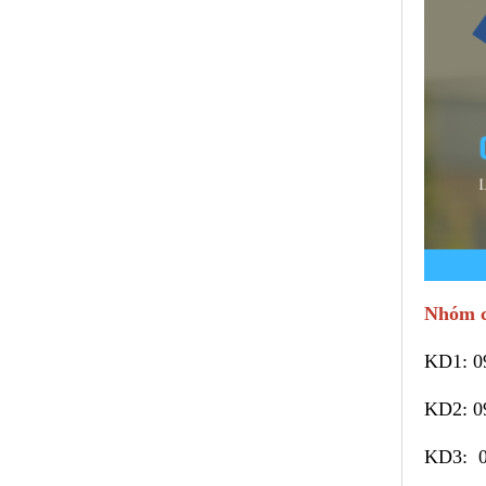
Nhóm c
KD1:
0
KD2:
0
KD3: