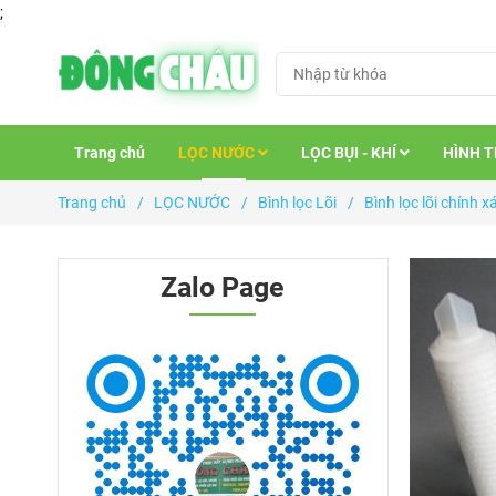
;
Trang chủ
LỌC NƯỚC
LỌC BỤI - KHÍ
HÌNH 
Trang chủ
/
LỌC NƯỚC
/
Bình lọc Lõi
/
Bình lọc lõi chính x
Zalo Page