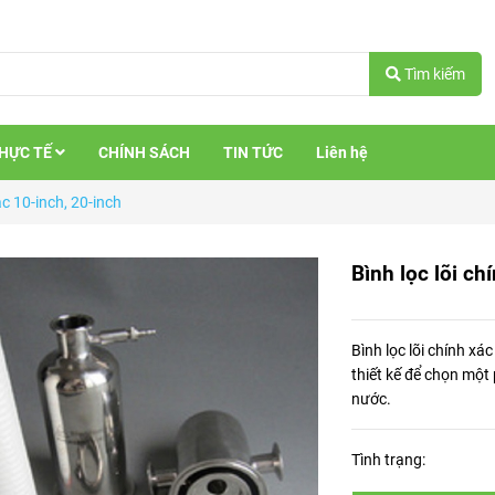
Tìm kiếm
THỰC TẾ
CHÍNH SÁCH
TIN TỨC
Liên hệ
ác 10-inch, 20-inch
Bình lọc lõi ch
Bình lọc lõi chính xá
thiết kế để chọn một
nước.
Tình trạng: