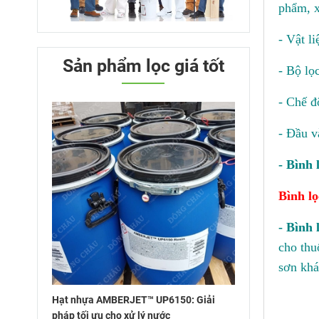
phẩm, x
- Vật l
Sản phẩm lọc giá tốt
- Bộ lọc:
- Chế đ
- Đầu v
- Bình 
Bình lọ
- Bình 
cho thu
sơn khá
Hạt nhựa AMBERJET™ UP6150: Giải
pháp tối ưu cho xử lý nước