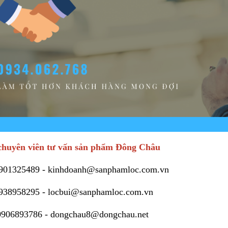
huyên viên tư vấn sản phẩm Đông Châu
901325489
-
kinhdoanh@sanphamloc.com.vn
938958295
-
locbui@sanphamloc.com.vn
0906893786
-
dongchau8@dongchau.net