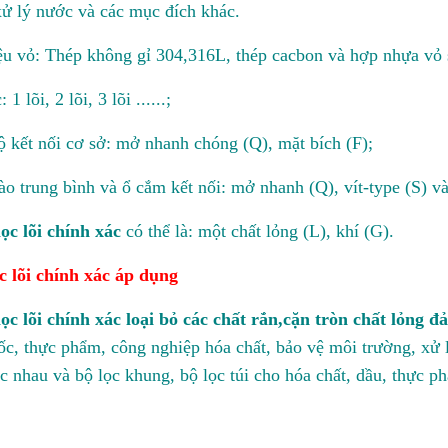
ử lý nước và các mục đích khác.
iệu vỏ: Thép không gỉ 304,316L, thép cacbon và hợp nhựa vỏ s
 1 lõi, 2 lõi, 3 lõi ......;
ộ kết nối cơ sở: mở nhanh chóng (Q), mặt bích (F);
ào trung bình và ổ cắm kết nối: mở nhanh (Q), vít-type (S) và
lọc lõi chính xác
có thể là: một chất lỏng (L), khí (G).
c lõi chính xác
áp dụng
lọc lõi chính xác loại bỏ các chất rắn,cặn tròn chất lỏng 
ốc, thực phẩm, công nghiệp hóa chất, bảo vệ môi trường, xử l
c nhau và bộ lọc khung, bộ lọc túi cho hóa chất, dầu, thực p