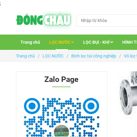
;
Trang chủ
LỌC NƯỚC
LỌC BỤI - KHÍ
HÌNH 
Trang chủ
/
LỌC NƯỚC
/
Bình lọc túi công nghiệp
/
Vỏ lọc 
Zalo Page