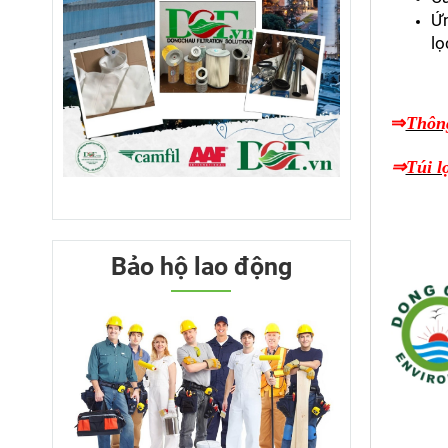
Ứn
lọ
⇒
Thông
⇒
Túi l
Bảo hộ lao động