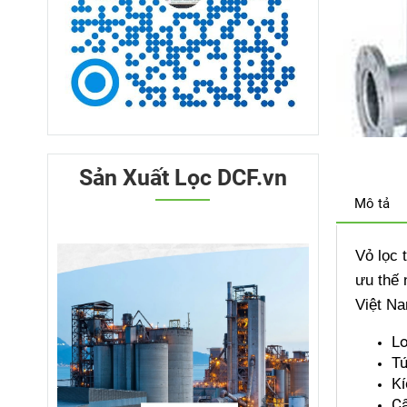
Sản Xuất Lọc DCF.vn
Mô tả
Vỏ lọc 
ưu thế 
Việt N
Lo
Tú
Kí
Cấ