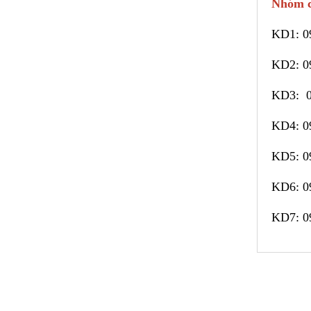
Nhóm c
KD1:
0
KD2:
0
KD3:
KD4:
0
KD5:
0
KD6:
0
KD7:
0