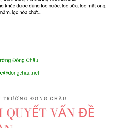
ãng khác được dùng lọc nước, lọc sữa, lọc mật ong, 
mắm, lọc hóa chất...
rường Đông Châu
enhe@dongchau.net