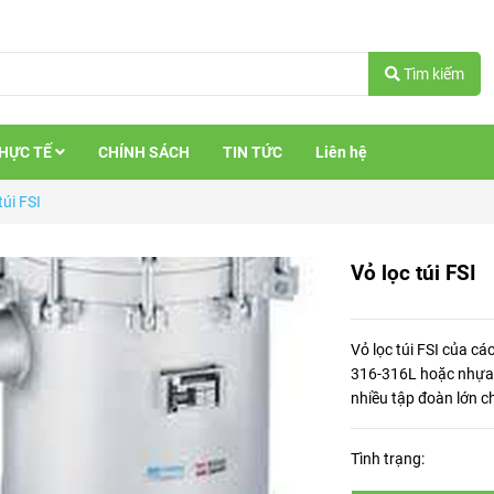
Tìm kiếm
THỰC TẾ
CHÍNH SÁCH
TIN TỨC
Liên hệ
túi FSI
Vỏ lọc túi FSI
Vỏ lọc túi FSI của cá
316-316L hoặc nhựa P
nhiều tập đoàn lớn c
Tình trạng: