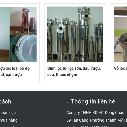
ượu lọc loại bỏ độ
Bình lọc túi lọc sơn, dầu, rượu,
Vỏ lọc 
hất, cặn rượu
sữa, thuốc nhộm
sách
Thông tin liên hệ
 phẩm lọc
Công ty TNHH XD MT Đông Châu
 mua hàng
59 Tân Cảng, Phường Thạnh Mỹ T