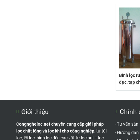
Bình lọc r
đục, tạp c
Giới thiệu
Chính 
Congngheloc.net chuyên cung cấp giải pháp
-
Tư vấn sản
lọc chất lỏng và lọc khí cho công nghiệp
, từ túi
-
Hướng dẫn
lọc, lõi lọc, bình lọc đến các vật tư lọc bụi – lọc