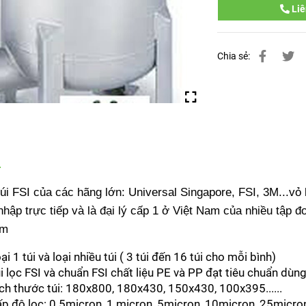
Liê
Chia sẻ:
túi FSI của các hãng lớn: Universal Singapore, FSI, 3M...v
nhập trực tiếp và là đại lý cấp 1 ở Việt Nam của nhiều tập đo
am
ại 1 túi và loại nhiều túi ( 3 túi đến 16 túi cho mỗi bình)
i lọc FSI và chuẩn FSI chất liệu PE và PP đạt tiêu chuẩn d
ch thước túi: 180x800, 180x430, 150x430, 100x395......
p độ lọc: 0.5micron, 1 micron, 5micron, 10micron, 25micro