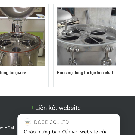
dùng túi giá rẻ
Housing dùng túi lọc hóa chất
Bìn
Liên kết website
DCF.vn
DCCE CO., LTD
ây, HCM
Khunglockhi.com.vn
Chào mừng bạn đến với website của 