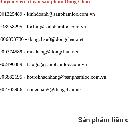
huyên viên tư vấn sản phẩm Đông Châu
901325489
-
kinhdoanh@sanphamloc.com.vn
938958295
-
locbui@sanphamloc.com.vn
0906893786
-
dongchau8@dongchau.net
909374589
-
muahang@dongchau.net
902490389
-
baogia@sanphamloc.com.vn
906882695
-
hotrokhachhang@sanphamloc.com.vn
902703986
-
dongchau9@dongchau.net
Sản phẩm liên 