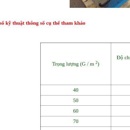
ố kỹ thuật thông số cụ thể tham khảo
Độ chí
2
Trọng lượng (G / m
)
40
50
60
70