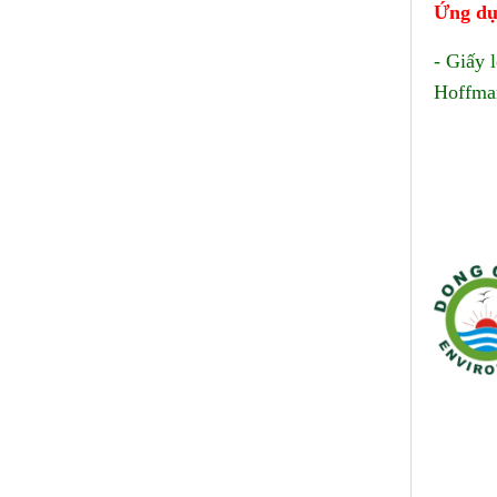
Ứng d
- Giấy 
Hoffman