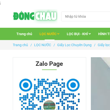
;
Trang chủ
LỌC NƯỚC
LỌC BỤI - KHÍ
HÌNH 
Trang chủ
/
LỌC NƯỚC
/
Giấy Lọc Chuyên Dụng
/
Giấy lọ
Zalo Page