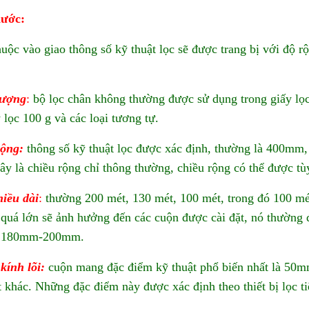
hước:
huộc vào giao thông số kỹ thuật lọc sẽ được trang bị với độ r
lượng
:
bộ lọc chân không thường được sử dụng trong giấy lọc
 lọc 100 g và các loại tương tự.
rộng:
thông số kỹ thuật lọc được xác định, thường là 400m
ây là chiều rộng chỉ thông thường, chiều rộng có thể được tù
hi
ề
u
dài
:
thường 200 mét, 130 mét, 100 mét, trong đó 100 mét
 quá lớn sẽ ảnh hưởng đến các cuộn được cài đặt, nó thườn
 180mm-200mm.
ính lõi:
cuộn mang đặc điểm kỹ thuật phổ biến nhất là 50m
t khác. Những đặc điểm này được xác định theo thiết bị lọc t