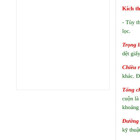
Kích t
- Tùy t
lọc.
Trọng
dệt giấy
Chi
ề
u 
khác. Đ
Tổng c
cuộn là
khoảng
Đường k
kỹ thuậ