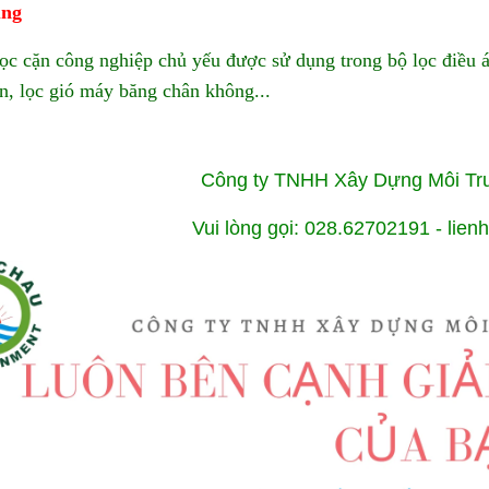
ụng
lọc cặn công nghiệp chủ yếu được sử dụng trong bộ lọc điều á
, lọc gió máy băng chân không...
Công ty TNHH Xây Dựng Môi T
Vui lòng gọi: 028.62702191 - li