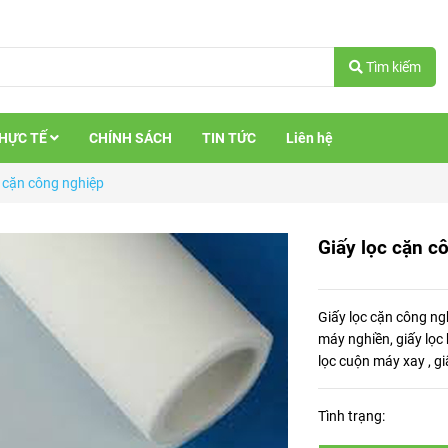
Tìm kiếm
THỰC TẾ
CHÍNH SÁCH
TIN TỨC
Liên hệ
c cặn công nghiệp
Giấy lọc cặn c
Giấy lọc cặn công ngh
máy nghiền, giấy lọc 
lọc cuộn máy xay , gi
Tình trạng: