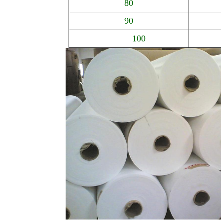
80
90
100