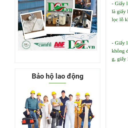
- Giấy 
là giấy
lọc lỗ 
- Giấy 
không d
g, giấy
Bảo hộ lao động