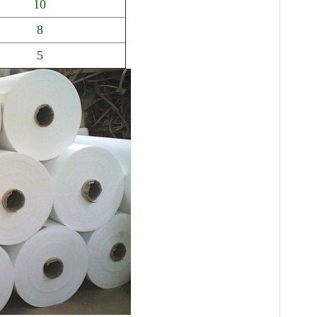
10
8
5