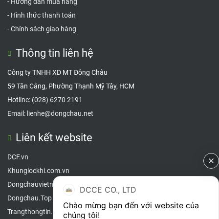
-
Hướng dẫn mua hàng
-
Hình thức thanh toán
-
Chính sách giao hàng
Thông tin liên hệ
Công ty TNHH XD MT Đông Châu
59 Tân Cảng, Phường Thạnh Mỹ Tây, HCM
Hotline:
(028) 6270 2191
Email:
lienhe@dongchau.net
Liên kết website
DCF.vn
Khunglockhi.com.vn
Dongchauvietnam.com
DCCE CO., LTD
Dongc
hau.Top
Chào mừng bạn đến với website của 
Trangthongtin.info
chúng tôi!