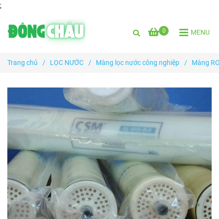
;
0
MENU
Trang chủ
/
LỌC NƯỚC
/
Màng lọc nước công nghiệp
/
Màng RO