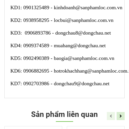
KD1:
0901325489
-
kinhdoanh@sanphamloc.com.vn
KD2:
0938958295
-
locbui@sanphamloc.com.vn
KD3:
0906893786
-
dongchau8@dongchau.net
KD4:
0909374589
-
muahang@dongchau.net
KD5:
0902490389
-
baogia@sanphamloc.com.vn
KD6:
0906882695
-
hotrokhachhang@sanphamloc.com
KD7:
0902703986
-
dongchau9@dongchau.net
Sản phẩm liên quan