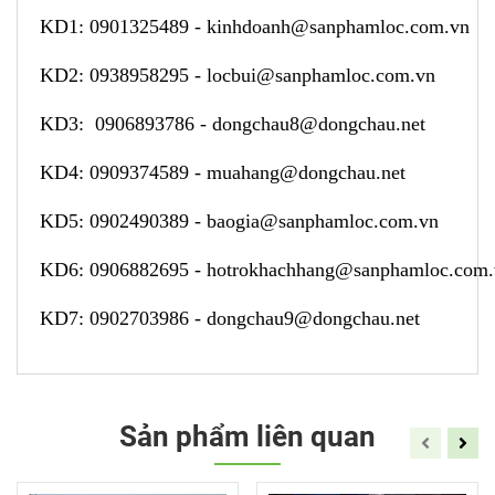
KD1:
0901325489
-
kinhdoanh@sanphamloc.com.vn
KD2:
0938958295
-
locbui@sanphamloc.com.vn
KD3:
0906893786
-
dongchau8@dongchau.net
KD4:
0909374589
-
muahang@dongchau.net
KD5:
0902490389
-
baogia@sanphamloc.com.vn
KD6:
0906882695
-
hotrokhachhang@sanphamloc.com
KD7:
0902703986
-
dongchau9@dongchau.net
Sản phẩm liên quan