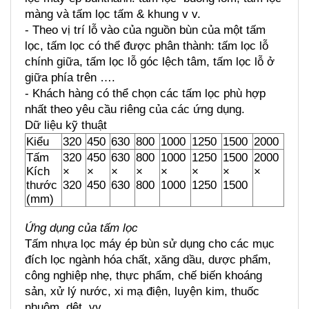
màng và tấm lọc tấm & khung v v.
- Theo vị trí lỗ vào của nguồn bùn của một tấm 
lọc, tấm lọc có thể được phân thành: tấm lọc lỗ 
chính giữa, tấm lọc lỗ góc lệch tâm, tấm lọc lỗ ở 
giữa phía trên ….
- Khách hàng có thể chọn các tấm lọc phù hợp 
nhất theo yêu cầu riêng của các ứng dụng.
Dữ liệu kỹ thuật
Kiểu
320
450
630
800
1000
1250
1500
2000
Tấm 
320 
450 
630 
800 
1000 
1250 
1500 
2000 
Kích 
× 
× 
× 
× 
× 
× 
× 
×
thước 
320
450
630
800
1000
1250
1500
(mm)
Ứng dụng của tấm lọc
Tấm nhựa lọc máy ép bùn sử dụng cho các mục 
đích lọc ngành hóa chất, xăng dầu, dược phẩm, 
công nghiệp nhẹ, thực phẩm, chế biến khoáng 
sản, xử lý nước, xi mạ điện, luyện kim, thuốc 
nhuộm, dệt, vv.