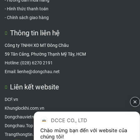
-
Hướng dẫn mua hàng
-
Hình thức thanh toán
-
Chính sách giao hàng
Thông tin liên hệ
Công ty TNHH XD MT Đông Châu
59 Tân Cảng, Phường Thạnh Mỹ Tây, HCM
Hotline:
(028) 6270 2191
Email:
lienhe@dongchau.net
Liên kết website
DCF.vn
Khunglockhi.com.vn
Dongchauvietnam.com
DCCE CO., LTD
Dongc
hau.Top
Chào mừng bạn đến với website của 
Trangthongtin.info
chúng tôi!