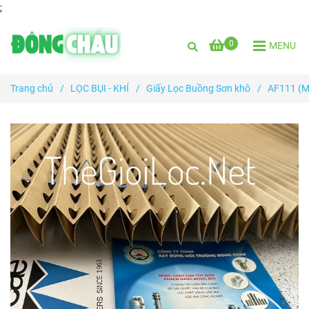
;
0
MENU
Trang chủ
/
LỌC BỤI - KHÍ
/
Giấy Lọc Buồng Sơn khô
/
AF111 (Mà