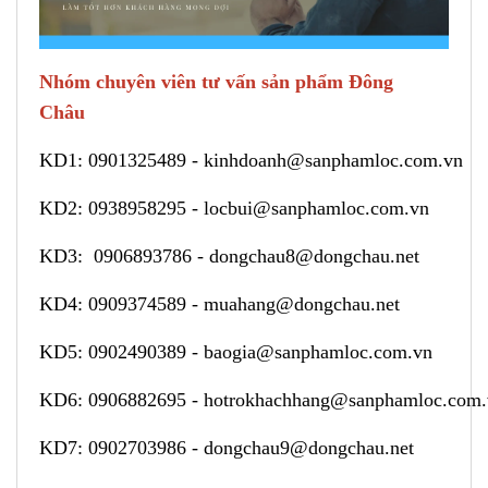
Nhóm chuyên viên tư vấn sản phẩm Đông
Châu
KD1:
0901325489
-
kinhdoanh@sanphamloc.com.vn
KD2:
0938958295
-
locbui@sanphamloc.com.vn
KD3:
0906893786
-
dongchau8@dongchau.net
KD4:
0909374589
-
muahang@dongchau.net
KD5:
0902490389
-
baogia@sanphamloc.com.vn
KD6:
0906882695
-
hotrokhachhang@sanphamloc.com
KD7:
0902703986
-
dongchau9@dongchau.net