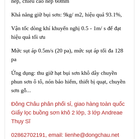
nếp, chiều cao nếp 60mm
Khả năng giữ bụi sơn: 9
k
g/ m2, hiệu quả 93.1%,
Vận t
ố
c dòng khí khuyến nghị 0.5 - 1m/ s để đạt
hiệu quả tối ưu
Mức sụt áp 0.5m/
s
(20 pa), mức sụt áp tối đa 128
pa
Ứng dụng: thu giữ hạt bụi sơn khô dây chuyền
phun sơn ô tô, nón bảo hiểm, thiết bị quạt, chuyền
sơn gỗ...
Đông Châu phân phối sỉ, giao hàng toàn quốc
Giấy lọc buồng sơn khô 2 lớp, 3 lớp Andreae
Thụy Sĩ
02862702191, email: lienhe@dongchau.net