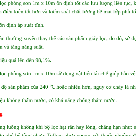
lọc phòng sơn 1m x 10m ổn định tốt các lưu lượng liên tục, k
 điều kiện tốt hơn và kiểm soát chất lượng bề mặt lớp phủ tố
ổn định áp suất tĩnh.
ần thường xuyên thay thế các sản phẩm giấy lọc, do đó, sử dụ
an và tăng năng suất.
iệu quả lên đến 98,1%.
lọc phòng sơn 1m x 10m sử dụng vật liệu tái chế giúp bảo vệ
 độ sản phẩm của 240 ℃ hoặc nhiều hơn, nguy cơ cháy là nh
iệu không thấm nước, có khả năng chống thấm nước.
g
ng luồng không khí bộ lọc hạt rắn hay lỏng, chẳng hạn như: s
ớp phủ bê tông nhựa; Teflon; nhựa epoxy, sứ; thuốc nhuộm; 