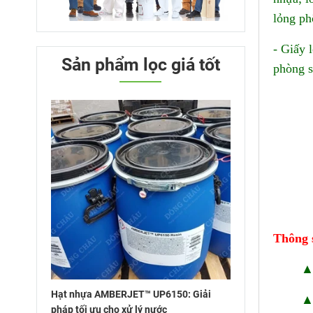
lỏng phô
- Giấy 
Sản phẩm lọc giá tốt
phòng s
Th
ô
ng 
▲ 
Hạt nhựa AMBERJET™ UP6150: Giải
▲
pháp tối ưu cho xử lý nước