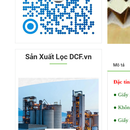
Sản Xuất Lọc DCF.vn
Mô tả
Đặc tí
● Giấy 
● Không
● Giấy 