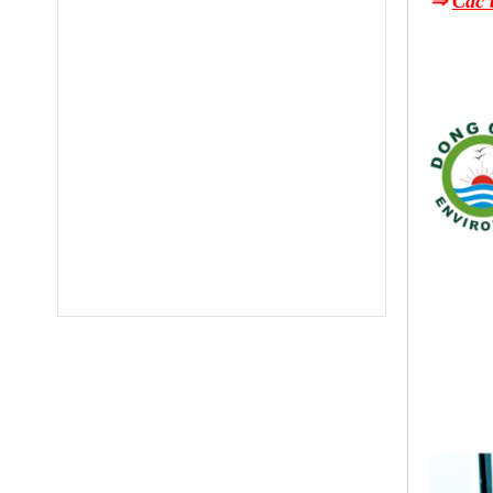
⇒
Các 