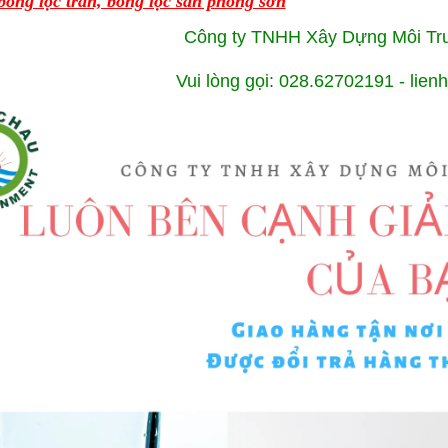
bông lọc trần, bông lọc sàn phòng sơn
Công ty TNHH Xây Dựng Môi T
Vui lòng gọi: 028.62702191 - li