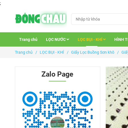
;
Trang chủ
LỌC NƯỚC
LỌC BỤI - KHÍ
HÌNH 
Trang chủ
/
LỌC BỤI - KHÍ
/
Giấy Lọc Buồng Sơn khô
/
Giấ
Zalo Page