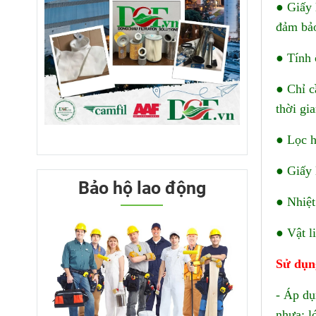
● Giấy 
đảm bảo
● Tính 
● Chỉ c
thời gi
● Lọc h
● Giấy 
Bảo hộ lao động
● Nhiệt
● Vật l
Sử dụn
- Áp dụ
nhựa; l