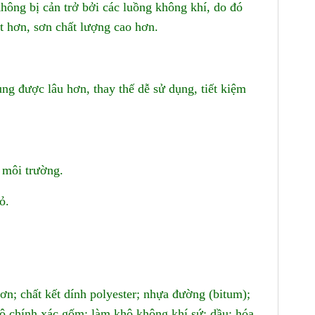
hông bị cản trở bởi các luồng không khí, do đó
t hơn, sơn chất lượng cao hơn.
ng được lâu hơn, thay thế dễ sử dụng, tiết kiệm
 môi trường.
ỏ.
ơn; chất kết dính polyester; nhựa đường (bitum);
độ chính xác gốm; làm khô không khí sứ; dầu; hóa