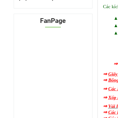
Các kíc
▲ 
FanPage
▲ 
▲ 
⇒
Giấy
⇒
Bông
⇒
Các 
⇒
Xốp 
⇒
Vải l
⇒
Các l