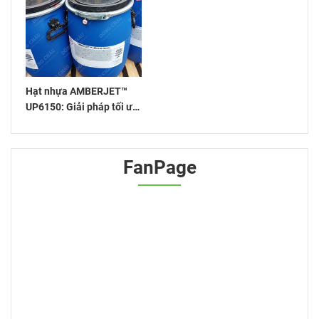
Hạt nhựa AMBERJET™
UP6150: Giải pháp tối ưu
cho xử lý nước
FanPage