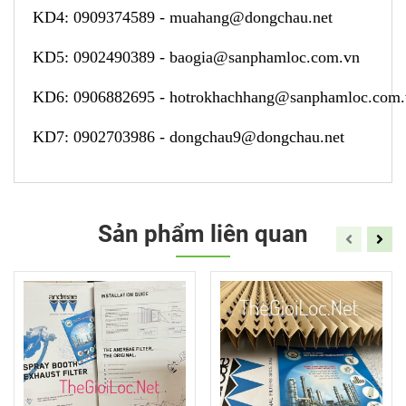
KD4:
0909374589
-
muahang@dongchau.net
KD5:
0902490389
-
baogia@sanphamloc.com.vn
KD6:
0906882695
-
hotrokhachhang@sanphamloc.com
KD7:
0902703986
-
dongchau9@dongchau.net
Sản phẩm liên quan