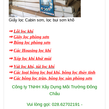
Giấy lọc Cabin sơn, lọc bụi sơn khô
⇒
Lõi lọc khí
⇒
Giấy lọc phòng sơn
⇒
Bông lọc phòng sơn
⇒
Các Housing lọc khí
⇒
Xốp lọc khí khử mùi
⇒
Vải lọc khí, túi lọc khí
⇒
Các loại bông lọc bụi khí, bông lọc thủy tinh
⇒
Các bông lọc trần, bông lọc sàn phòng sơn
Công ty TNHH Xây Dựng Môi Trường Đông
Châu
Vui lòng gọi: 028.62702191 -