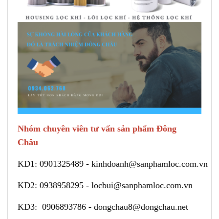
Nhóm chuyên viên tư vấn sản phẩm Đông
Châu
KD1:
0901325489
-
kinhdoanh@sanphamloc.com.vn
KD2:
0938958295
-
locbui@sanphamloc.com.vn
KD3:
0906893786
-
dongchau8@dongchau.net